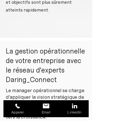
et objectifs sont plus sûrement
atteints rapidement.
La gestion opérationnelle
de votre entreprise avec
le réseau d'experts
Daring_Connect
Le manager opérationnel se charge
d'appliquer la vision stratégique de
l'entreprise au quotidien et soutient
les équipes pour mener l'entreprise
Appeler
Email
LinkedIn
vers la croissance.