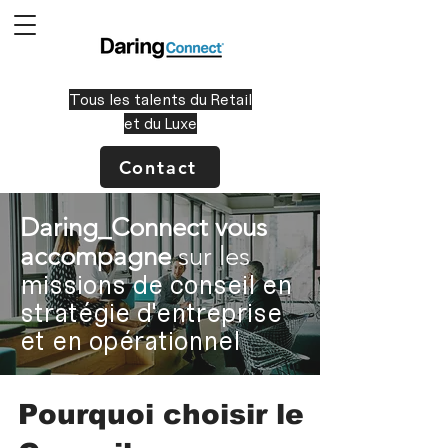
Tous les talents du Retail
et du Luxe
Contact
Daring_Connect vous
accompagne
sur les
missions de conseil en
stratégie d'entreprise
et en opérationnel
Pourquoi choisir le