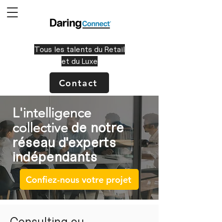
Tous les talents du Retail
et du Luxe
Contact
L'intelligence
de notre
collective
réseau d'experts
indépendants
Confiez-nous votre projet
Consulting ou