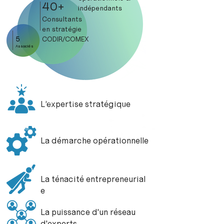
40+
indépendants
Consultants
en stratégie
CODIR/COMEX
5
Associés
L’expertise stratégique
La démarche opérationnelle
La ténacité entrepreneurial
e
La puissance d'un réseau
d'experts