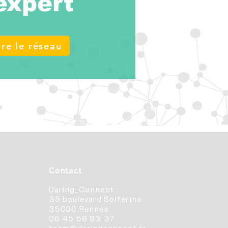
expert
re le réseau
Contact
Daring_Connect
35 boulevard Solférino
35000 Rennes
06 45 58 93 37