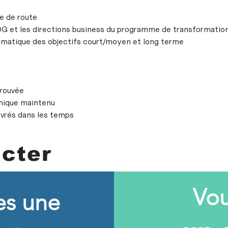
le de route
 DG et les directions business du programme de transformatio
gmatique des objectifs court/moyen et long terme
trouvée
mique maintenu
livrés dans les temps
cter
Vou
es une