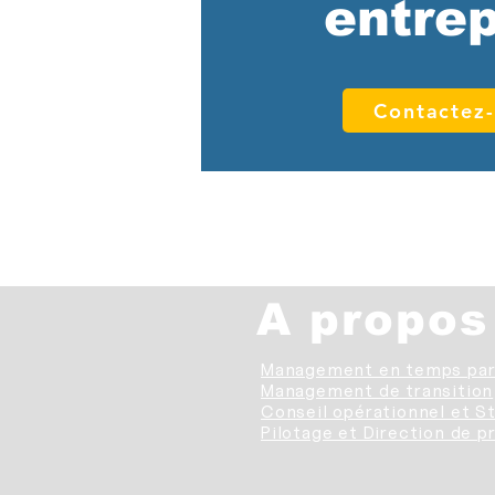
entre
Contactez
A propos
Management en temps par
Management de transition
Conseil opérationnel et S
Pilotage et Direction de p