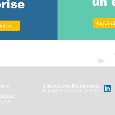
un 
prise
Rejoind
-nous
tagé
Suivez l'actualité du réseau
Rejoignez-nous sur LinkedIn
tratégie
rojets