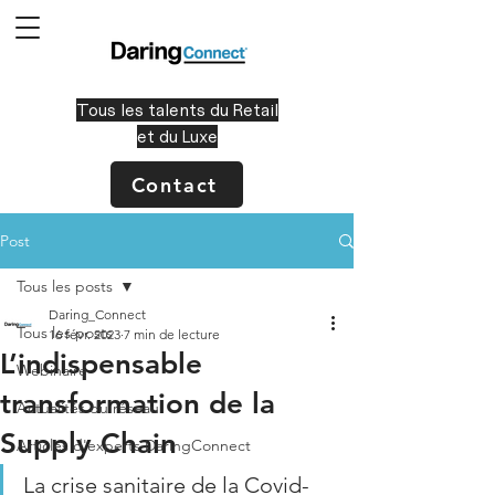
Tous les talents du Retail
et du Luxe
Contact
Post
Tous les posts
Daring_Connect
Tous les posts
16 févr. 2023
7 min de lecture
L’indispensable
Webinaire
transformation de la
Actualités du réseau
Supply Chain
Articles d'experts DaringConnect
La crise sanitaire de la Covid-